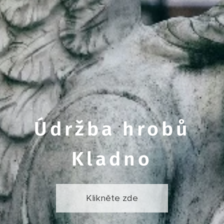
Údržba hrobů
Kladno
Klikněte zde