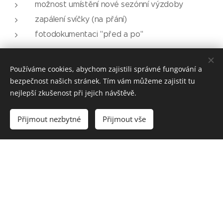
možnost umístění nové sezónní výzdoby
zapálení svíčky (na přání)
fotodokumentaci "před a po"
Dostupné varianty:
Používáme cookies, abychom zajistili správné fungování a
Jednorázová údržba
– od 950 Kč
bezpečnost našich stránek. Tím vám můžeme zajistit tu
2× ročně
– od 1 710 Kč
nejlepší zkušenost při jejich návštěvě.
4× ročně
– od 3 100 Kč
Přijmout nezbytné
Přijmout vše
Proč si vybrat Cleaning Angel
rodinná firma s lidským a osobním přístupem
férové ceny a jasná domluva
zkušenost s péčí o hroby v celém Středočeském
kraji
cit pro pietní místa a individuální aranžmá podle
přání