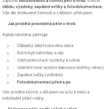
dlouhodobou a citlivou péči o hrob
Zajistíme
, včetně
úklidu, výzdoby, zapálení svíčky a fotodokumentace
.
Vše dle domluvené četnosti a s lidským přístupem.
🔁
Jak probíhá pravidelná péče o hrob
Každá návštěva zahrnuje:
Důkladný úklid hrobového místa
Ruční mytí náhrobku a váz
Odstranění staré výzdoby a svíček
Umístění nové sezónní dekorace (květiny, věnec)
Zapálení svíčky (volitelné)
Fotodokumentaci před a po
Vše probíhá šetrně, s důrazem na úctu k místu a
individuální přání rodiny.